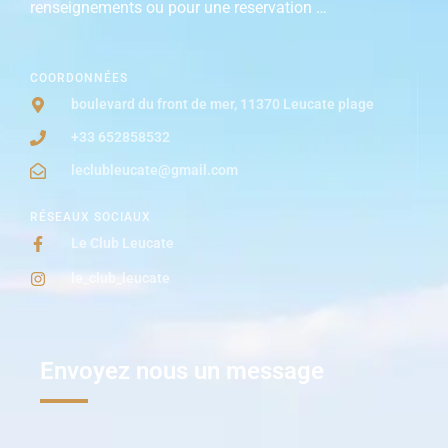
renseignements ou pour une reservation …
COORDONNÉES
boulevard du front de mer, 11370 Leucate plage
+33 652858532
leclubleucate@gmail.com
RÉSEAUX SOCIAUX
Le Club Leucate
le_club_leucate
Envoyez nous un message